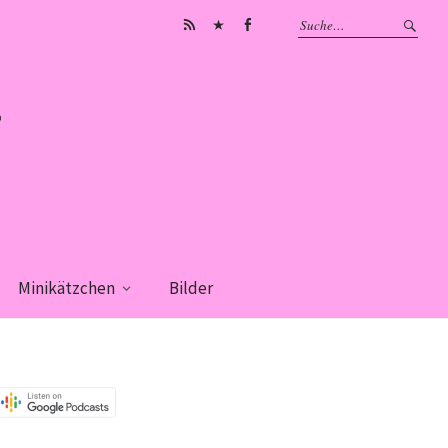
Subscribe
iTunes
Facebook
on
Android
Minikätzchen
Bilder