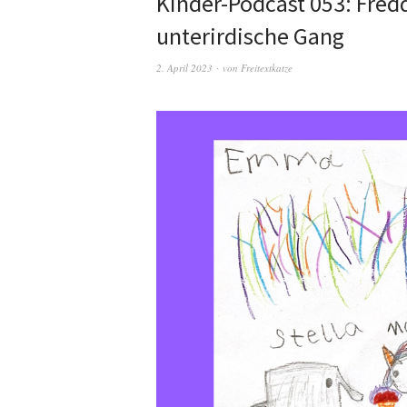
Kinder-Podcast 053: Fred
unterirdische Gang
2. April 2023
von
Freitextkatze