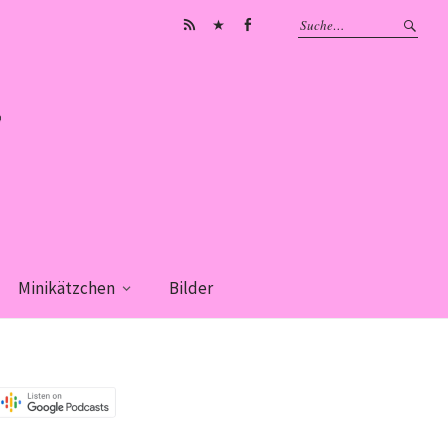
Subscribe
iTunes
Facebook
on
Android
Minikätzchen
Bilder