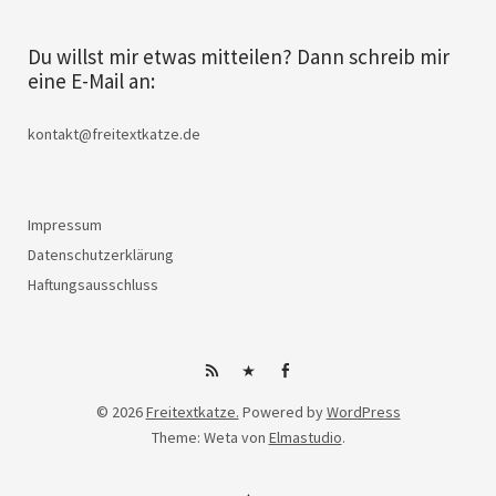
Du willst mir etwas mitteilen? Dann schreib mir
eine E-Mail an:
kontakt@freitextkatze.de
Impressum
Datenschutzerklärung
Haftungsausschluss
Subscribe
iTunes
Facebook
© 2026
Freitextkatze.
Powered by
WordPress
on
Theme: Weta von
Elmastudio
.
Android